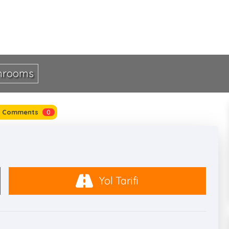
hrooms
Comments
0
Yol Tarifi