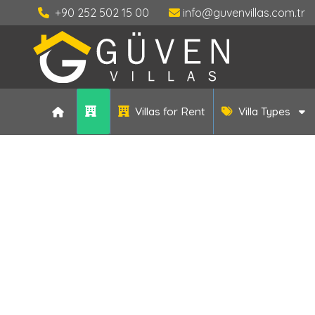
+90 252 502 15 00
info@guvenvillas.com.tr
Villas for Rent
Villa Types