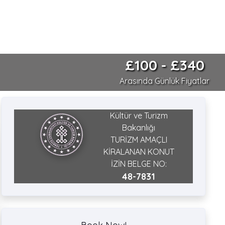
£100 - £340
Arasında Günlük Fiyatlar
Kültür ve Turizm
Bakanlığı
TURİZM AMAÇLI
KİRALANAN KONUT
İZİN BELGE NO:
48-7831