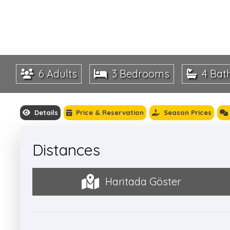
6 Adults
3 Bedrooms
4 Bat
Details
Price & Reservation
Season Prices
Distances
Haritada Göster