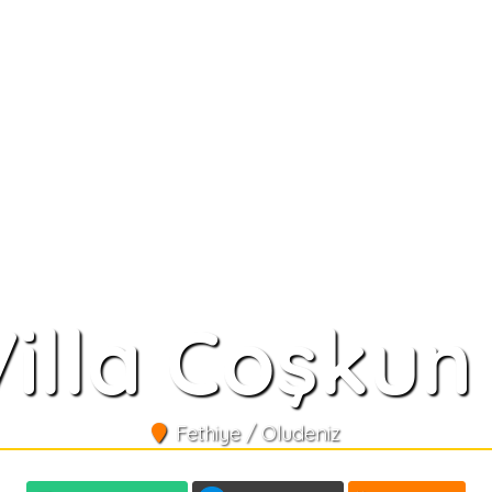
Villa Coşkun 
Fethiye / Oludeniz